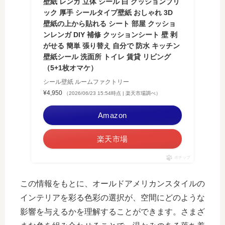
壁紙 レンガ 立体 シール 白 クッションブリ
ック 厚手 シールタイプ壁紙 おしゃれ 3D
壁紙の上から貼れる シート 部屋 クッショ
ンレンガ DIY 補修 クッションシート 壁 剥
がせる 簡単 張り替え 自分で 防水 キッチン
壁紙シール 洗面所 トイレ 賃貸 リビング
（5+1枚オマケ）
シール壁紙 ルームファクトリー
¥4,950
（2026/06/23 15:54時点 | 楽天市場調べ）
Amazon
楽天市場
ポチップ
この情報をもとに、オールドアメリカンスタイルの
インテリアを彩る色彩の選択が、空間にどのような
影響を与えるかを理解することができます。さまざ