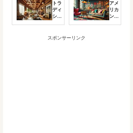
な部
リカ
トラ
アメ
屋！
ンス
ディ
リカ
ファ
タイ
ショ
ンレ
ーム
ルで
ナル
トロ
ハウ
洗練
な部
スタ
スス
され
屋の
イル
スポンサーリンク
タイ
た魅
魅力
で部
ルで
力を
の再
屋を
安ら
引き
発
彩
ぎの
出
見！
る：
空間
す！
アメ
個性
を
高級
リカ
溢れ
感の
ンレ
るイ
ある
トロ
ンテ
素材
など
リア
に注
の古
の魅
目
風な
力
スタ
イル
4選