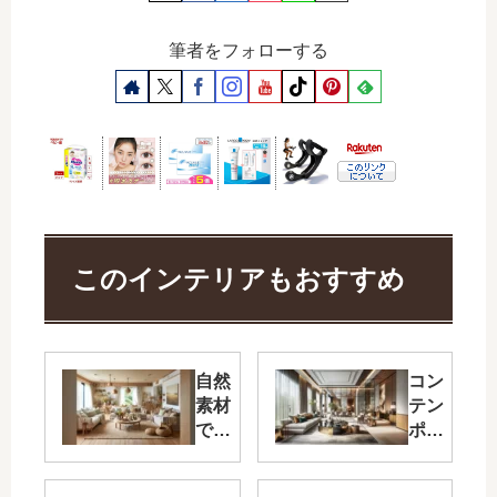
筆者をフォローする
このインテリアもおすすめ
自然
コン
素材
テン
で彩
ポラ
る穏
リー
やか
アメ