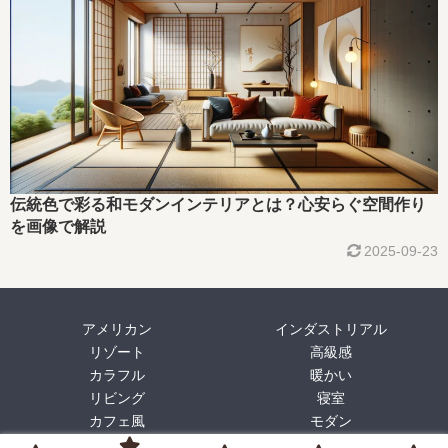
伝統色で彩る和モダンインテリアとは？心安らぐ空間作り
を画像で解説
2025-09-23
アメリカン
インダストリアル
リゾート
高級感
カラフル
暖かい
リビング
寝室
カフェ風
モダン
プロフィール